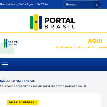
Ir
Buscar
Quinta-Feira, 06 De Agosto De 2026
⌕
para
o
conteúdo
ANUNCIE
AQUI
PORTAL
BRASIL
Alcance milhares de leitores diariament
Menu
Início
/
Distrito Federal
/
Seis novos programas sociais para superar a pobreza no DF
DISTRITO FEDERAL