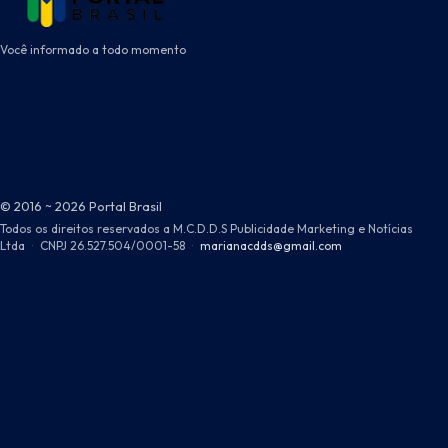
Você informado a todo momento
© 2016 ~ 2026 Portal Brasil
Todos os direitos reservados a M.C.D.D.S Publicidade Marketing e Notícias
Ltda
·
CNPJ 26.527.504/0001-58
·
marianacdds@gmail.com