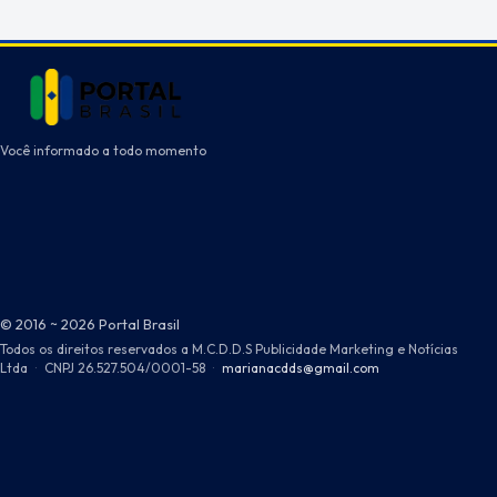
Você informado a todo momento
© 2016 ~ 2026 Portal Brasil
Todos os direitos reservados a M.C.D.D.S Publicidade Marketing e Notícias
Ltda
·
CNPJ 26.527.504/0001-58
·
marianacdds@gmail.com