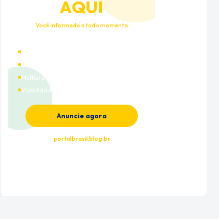
AQUI
Você informado a todo momento
Alto tráfego qualificado
Cobertura nacional
Múltiplas categorias
Visibilidade premium
Anuncie agora
portalbrasil.blog.br