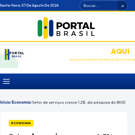
Ir
Buscar
Sexta-Feira, 07 De Agosto De 2026
⌕
para
o
conteúdo
ANUNCIE
AQUI
PORTAL
BRASIL
Alcance milhares de leitores diariament
Menu
Início
/
Economia
/
Setor de serviços cresce 1,2%, diz pesquisa do IBGE
ECONOMIA