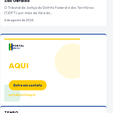
São Geraldo
O Tribunal de Justiça do Distrito Federal e dos Territórios
(TJDFT), por meio da Vara do…
6 de agosto de 2026
PORTAL
BRASIL
ANUNCIE
AQUI
Espaço premium para sua marca
no Portal Brasil
Entre em contato
portalbrasil.blog.br
TEMPO