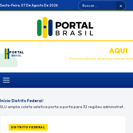
Ir
Buscar
Sexta-Feira, 07 De Agosto De 2026
⌕
para
o
conteúdo
ANUNCIE
AQUI
PORTAL
BRASIL
Alcance milhares de leitores diariament
Menu
Início
/
Distrito Federal
/
SLU amplia coleta seletiva porta a porta para 32 regiões administrativas
DISTRITO FEDERAL