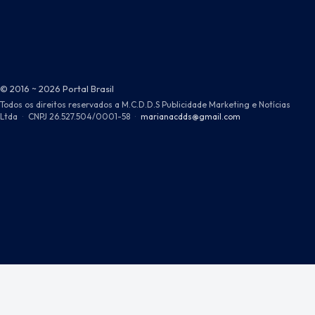
© 2016 ~ 2026 Portal Brasil
Todos os direitos reservados a M.C.D.D.S Publicidade Marketing e Notícias
Ltda
·
CNPJ 26.527.504/0001-58
·
marianacdds@gmail.com