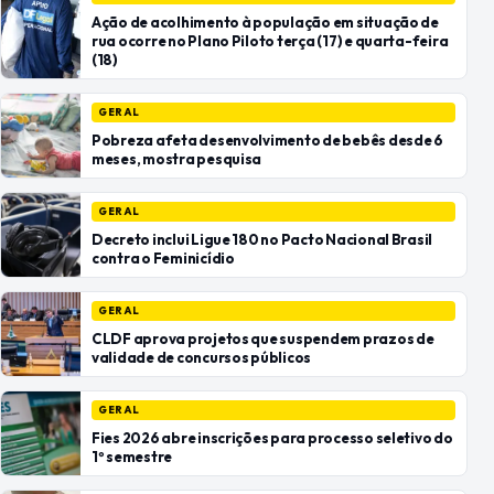
Ação de acolhimento à população em situação de
rua ocorre no Plano Piloto terça (17) e quarta-feira
(18)
GERAL
Pobreza afeta desenvolvimento de bebês desde 6
meses, mostra pesquisa
GERAL
Decreto inclui Ligue 180 no Pacto Nacional Brasil
contra o Feminicídio
GERAL
CLDF aprova projetos que suspendem prazos de
validade de concursos públicos
GERAL
Fies 2026 abre inscrições para processo seletivo do
1º semestre