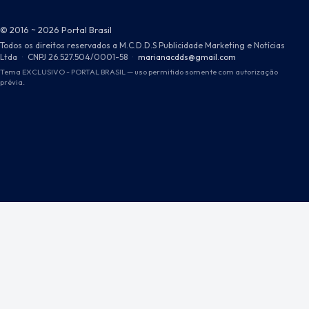
© 2016 ~ 2026 Portal Brasil
Todos os direitos reservados a M.C.D.D.S Publicidade Marketing e Notícias
Ltda
·
CNPJ 26.527.504/0001-58
·
marianacdds@gmail.com
Tema EXCLUSIVO - PORTAL BRASIL — uso permitido somente com autorização
prévia.