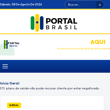
Ir
Buscar
Sábado, 08 De Agosto De 2026
⌕
para
o
conteúdo
ANUNCIE
AQUI
PORTAL
BRASIL
Alcance milhares de leitores diariament
Menu
Início
/
Geral
/
STJ: plano de saúde não pode recusar cliente por estar negativado
GERAL