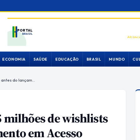
PORTAL
BRASIL
Alcance
ECONOMIA
SAÚDE
EDUCAÇÃO
BRASIL
MUNDO
CU
Subnautica 2 ultrapassa 5 milhões de wishlists no Steam antes do lançamento em Acesso Antecipado
 milhões de wishlists
mento em Acesso