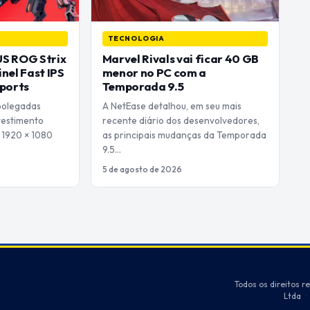
TECNOLOGIA
S ROG Strix
Marvel Rivals vai ficar 40 GB
nel Fast IPS
menor no PC com a
Sports
Temporada 9.5
polegadas
A NetEase detalhou, em seu mais
vestimento
recente diário dos desenvolvedores,
 1920 × 1080
as principais mudanças da Temporada
9.5…
5 de agosto de 2026
Todos os direitos r
Ltda
·