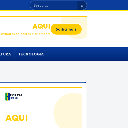
Buscar
⌕
ANUNCIE
AQUI
Saiba mais
 milhares de leitores diariamente
LTURA
TECNOLOGIA
PORTAL
BRASIL
ANUNCIE
AQUI
Espaço premium para sua marca