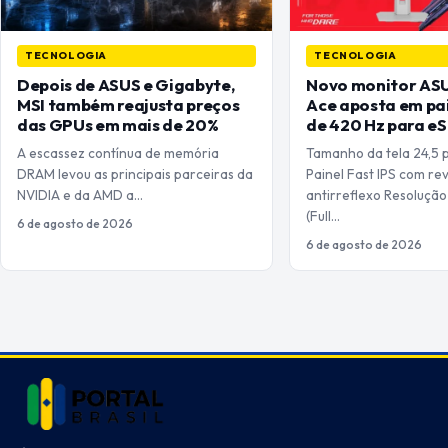
TECNOLOGIA
TECNOLOGIA
Depois de ASUS e Gigabyte,
Novo monitor ASU
MSI também reajusta preços
Ace aposta em pai
das GPUs em mais de 20%
de 420 Hz para e
A escassez contínua de memória
Tamanho da tela 24,5 
DRAM levou as principais parceiras da
Painel Fast IPS com re
NVIDIA e da AMD a…
antirreflexo Resolução
(Full…
6 de agosto de 2026
6 de agosto de 2026