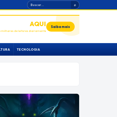
Buscar
⌕
ANUNCIE
AQUI
Saiba mais
 milhares de leitores diariamente
LTURA
TECNOLOGIA