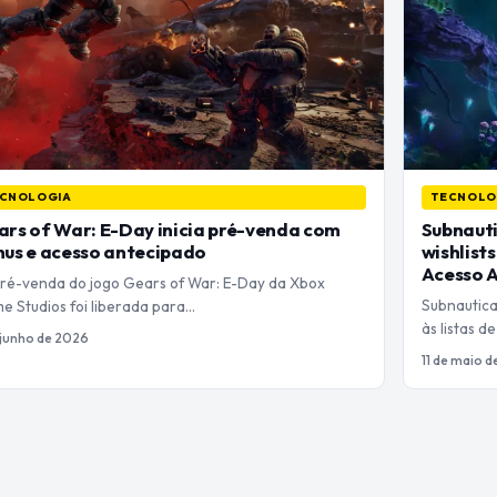
CNOLOGIA
TECNOLO
rs of War: E-Day inicia pré-venda com
Subnauti
us e acesso antecipado
wishlist
Acesso 
ré-venda do jogo Gears of War: E-Day da Xbox
Subnautica
e Studios foi liberada para…
às listas 
 junho de 2026
11 de maio 