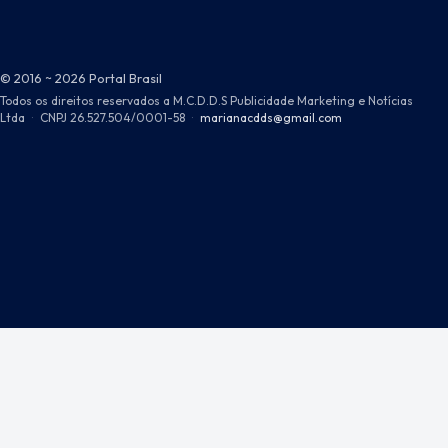
© 2016 ~ 2026 Portal Brasil
Todos os direitos reservados a M.C.D.D.S Publicidade Marketing e Notícias
Ltda
·
CNPJ 26.527.504/0001-58
·
marianacdds@gmail.com