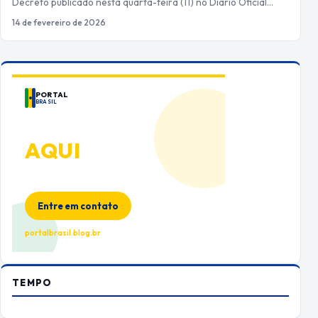
Decreto publicado nesta quarta-feira (11) no Diário Oficial…
14 de fevereiro de 2026
PORTAL
BRASIL
ANUNCIE
AQUI
Espaço premium para sua marca
no Portal Brasil
Entre em contato
portalbrasil.blog.br
TEMPO