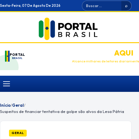
Ir
Buscar
Sexta-Feira, 07 De Agosto De 2026
⌕
para
o
conteúdo
ANUNCIE
AQUI
PORTAL
BRASIL
Alcance milhares de leitores diariament
Menu
Início
/
Geral
/
Suspeitos de financiar tentativa de golpe são alvos da Lesa Pátria
GERAL