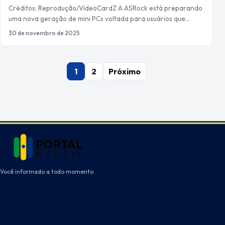
Créditos: Reprodução/VideoCardZ A ASRock está preparando
uma nova geração de mini PCs voltada para usuários que…
30 de novembro de 2025
Paginação
1
2
Próximo
de
posts
Você informado a todo momento