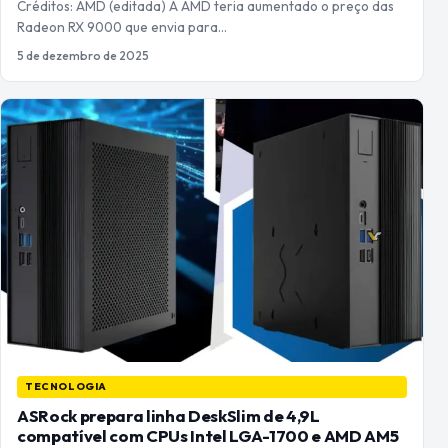
Créditos: AMD (editada) A AMD teria aumentado o preço das
Radeon RX 9000 que envia para…
5 de dezembro de 2025
TECNOLOGIA
ASRock prepara linha DeskSlim de 4,9L
compatível com CPUs Intel LGA-1700 e AMD AM5