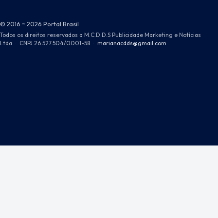
© 2016 ~ 2026 Portal Brasil
Todos os direitos reservados a M.C.D.D.S Publicidade Marketing e Notícias
Ltda
·
CNPJ 26.527.504/0001-58
·
marianacdds@gmail.com