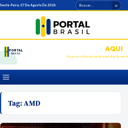
Ir
Buscar
Sexta-Feira, 07 De Agosto De 2026
⌕
para
o
conteúdo
ANUNCIE
AQUI
PORTAL
BRASIL
Alcance milhares de leitores diariament
Menu
Tag:
AMD