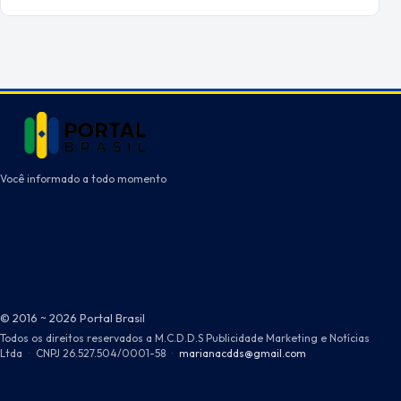
Você informado a todo momento
© 2016 ~ 2026 Portal Brasil
Todos os direitos reservados a M.C.D.D.S Publicidade Marketing e Notícias
Ltda
·
CNPJ 26.527.504/0001-58
·
marianacdds@gmail.com