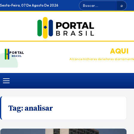
Ir
Buscar
Sexta-Feira, 07 De Agosto De 2026
⌕
para
o
conteúdo
ANUNCIE
AQUI
PORTAL
BRASIL
Alcance milhares de leitores diariament
Menu
Tag:
analisar