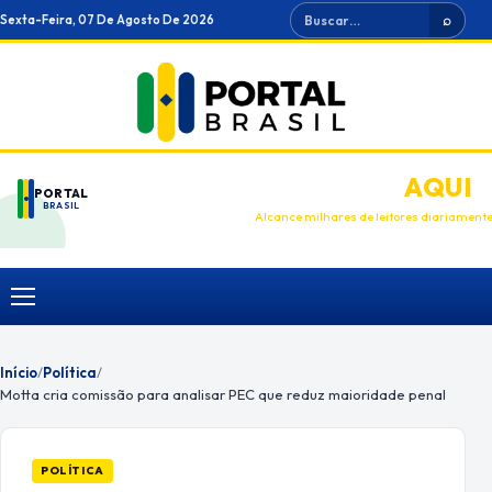
Ir
Buscar
Sexta-Feira, 07 De Agosto De 2026
⌕
para
o
conteúdo
ANUNCIE
AQUI
PORTAL
BRASIL
Alcance milhares de leitores diariament
Menu
Início
/
Política
/
Motta cria comissão para analisar PEC que reduz maioridade penal
POLÍTICA