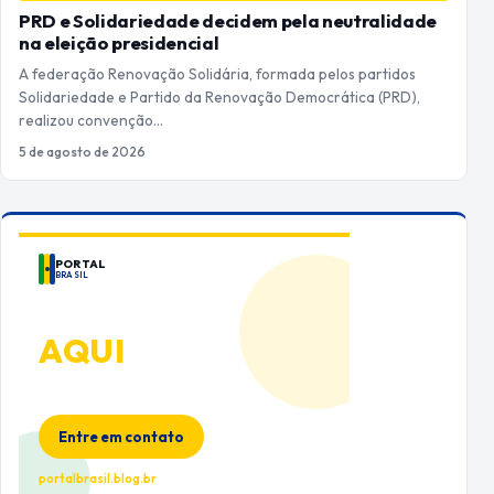
PRD e Solidariedade decidem pela neutralidade
na eleição presidencial
A federação Renovação Solidária, formada pelos partidos
Solidariedade e Partido da Renovação Democrática (PRD),
realizou convenção…
5 de agosto de 2026
PORTAL
BRASIL
ANUNCIE
AQUI
Espaço premium para sua marca
no Portal Brasil
Entre em contato
portalbrasil.blog.br