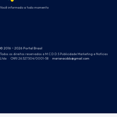
Você informado a todo momento
© 2016 ~ 2026 Portal Brasil
Todos os direitos reservados a M.C.D.D.S Publicidade Marketing e Notícias
Ltda
·
CNPJ 26.527.504/0001-58
·
marianacdds@gmail.com