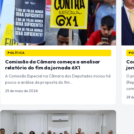
POLÍTICA
PO
Comissão da Câmara começa a analisar
Com
relatório do fim da jornada 6X1
jo
A Comissão Especial na Câmara dos Deputados iniciou há
O p
pouco a análise da proposta do fim…
(Rep
com
25 de maio de 2026
28 d