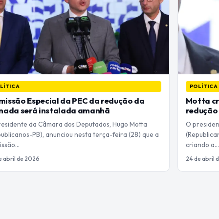
LÍTICA
POLÍTICA
issão Especial da PEC da redução da
Motta cr
rnada será instalada amanhã
redução 
residente da Câmara dos Deputados, Hugo Motta
O presiden
ublicanos-PB), anunciou nesta terça-feira (28) que a
(Republican
issão…
criando a…
e abril de 2026
24 de abril 