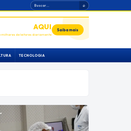
Buscar
⌕
ANUNCIE
AQUI
Saiba mais
 milhares de leitores diariamente
LTURA
TECNOLOGIA