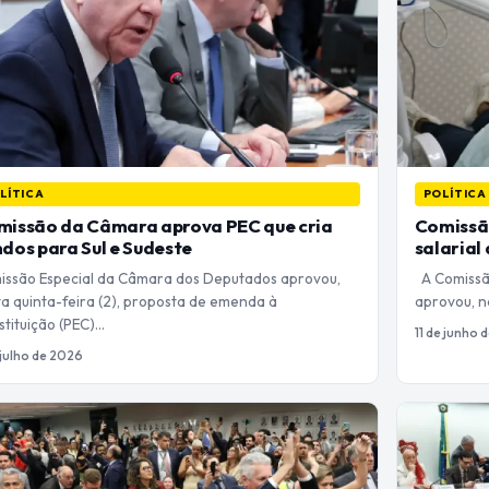
LÍTICA
POLÍTICA
missão da Câmara aprova PEC que cria
Comissã
dos para Sul e Sudeste
salarial
issão Especial da Câmara dos Deputados aprovou,
A Comissão
a quinta-feira (2), proposta de emenda à
aprovou, n
stituição (PEC)…
11 de junho 
 julho de 2026