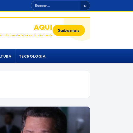
Buscar
⌕
ANUNCIE
AQUI
Saiba mais
 milhares de leitores diariamente
LTURA
TECNOLOGIA