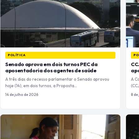
POLÍTICA
PO
Senado aprova em dois turnos PEC da
CC
aposentadoria dos agentes de saúde
apo
A três dias do recesso parlamentar o Senado aprovou
A Co
hoje (14), em dois turnos, a Proposta…
(CC
14 de julho de 2026
8 de