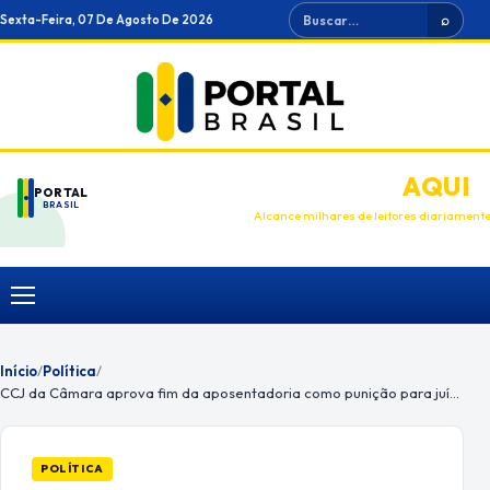
Ir
Buscar
Sexta-Feira, 07 De Agosto De 2026
⌕
para
o
conteúdo
ANUNCIE
AQUI
PORTAL
BRASIL
Alcance milhares de leitores diariament
Menu
Início
/
Política
/
CCJ da Câmara aprova fim da aposentadoria como punição para juízes
POLÍTICA