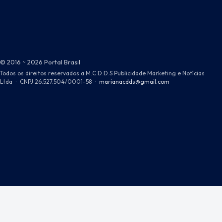
© 2016 ~ 2026 Portal Brasil
Todos os direitos reservados a M.C.D.D.S Publicidade Marketing e Notícias
Ltda
·
CNPJ 26.527.504/0001-58
·
marianacdds@gmail.com