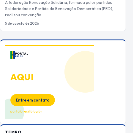
A federação Renovação Solidária, formada pelos partidos
Solidariedade e Partido da Renovação Democrática (PRD),
realizou convenção…
5 de agosto de 2026
PORTAL
BRASIL
ANUNCIE
AQUI
Espaço premium para sua marca
no Portal Brasil
Entre em contato
portalbrasil.blog.br
TEMPO