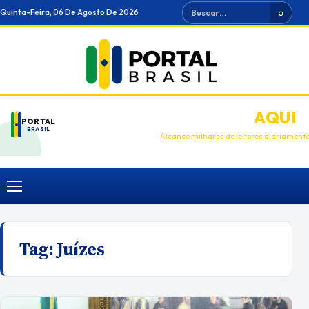
Ir
Buscar
Quinta-Feira, 06 De Agosto De 2026
⌕
para
o
conteúdo
ANUNCIE
AQUI
PORTAL
BRASIL
Alcance milhares de leitores diariament
Menu
Tag:
Juízes