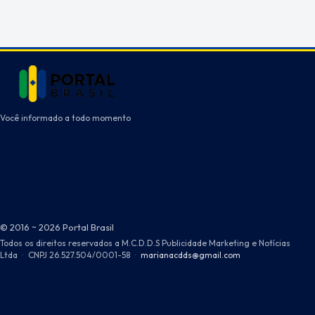
Você informado a todo momento
© 2016 ~ 2026 Portal Brasil
Todos os direitos reservados a M.C.D.D.S Publicidade Marketing e Notícias
Ltda
·
CNPJ 26.527.504/0001-58
·
marianacdds@gmail.com