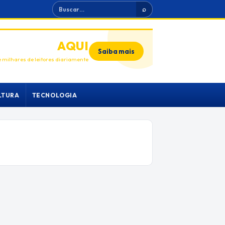
Buscar
⌕
ANUNCIE
AQUI
Saiba mais
 milhares de leitores diariamente
LTURA
TECNOLOGIA