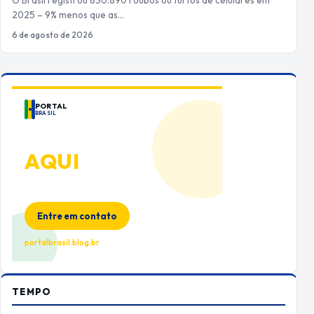
O Brasil registrou 830.890 roubos ou furtos de celulares em
2025 – 9% menos que as…
6 de agosto de 2026
PORTAL
BRASIL
ANUNCIE
AQUI
Espaço premium para sua marca
no Portal Brasil
Entre em contato
portalbrasil.blog.br
TEMPO