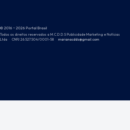
© 2016 ~ 2026 Portal Brasil
Todos os direitos reservados a M.C.D.D.S Publicidade Marketing e Notícias
Ltda
·
CNPJ 26.527.504/0001-58
·
marianacdds@gmail.com