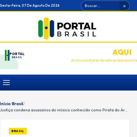
Ir
Buscar
Sexta-Feira, 07 De Agosto De 2026
⌕
para
o
conteúdo
ANUNCIE
AQUI
PORTAL
BRASIL
Alcance milhares de leitores diariament
Menu
Início
/
Brasil
/
Justiça condena assassinos do músico conhecido como Pirata do Arpoador
BRASIL