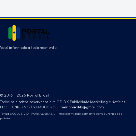
Você informado a todo momento
© 2016 ~ 2026 Portal Brasil
Todos os direitos reservados a M.C.D.D.S Publicidade Marketing e Notícias
Ltda
·
CNPJ 26.527.504/0001-58
·
marianacdds@gmail.com
Tema EXCLUSIVO - PORTAL BRASIL — uso permitido somente com autorização
prévia.