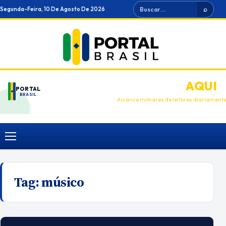
Ir
Buscar
Segunda-Feira, 10 De Agosto De 2026
⌕
para
o
conteúdo
ANUNCIE
AQUI
PORTAL
BRASIL
Alcance milhares de leitores diariament
Menu
Tag:
músico