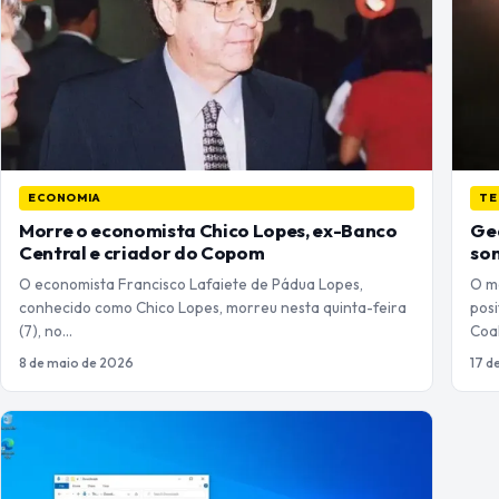
ECONOMIA
TE
Morre o economista Chico Lopes, ex-Banco
Gea
Central e criador do Copom
som
O economista Francisco Lafaiete de Pádua Lopes,
O mo
conhecido como Chico Lopes, morreu nesta quinta-feira
pos
(7), no…
Coal
8 de maio de 2026
17 d