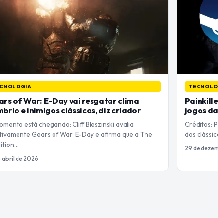
CNOLOGIA
TECNOLO
rs of War: E-Day vai resgatar clima
Painkill
brio e inimigos clássicos, diz criador
jogos da
mento está chegando: Cliff Bleszinski avalia
Créditos: P
itivamente Gears of War: E-Day e afirma que a The
dos clássi
ition…
29 de deze
e abril de 2026