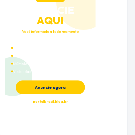
ANUNCIE
AQUI
Você informado a todo momento
Alto tráfego qualificado
Cobertura nacional
Múltiplas categorias
Visibilidade premium
Anuncie agora
portalbrasil.blog.br