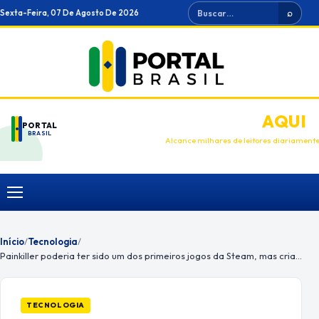
Ir
Buscar
Sexta-Feira, 07 De Agosto De 2026
⌕
para
o
conteúdo
ANUNCIE
AQUI
PORTAL
BRASIL
Alcance milhares de leitores diariament
Menu
Início
/
Tecnologia
/
Painkiller poderia ter sido um dos primeiros jogos da Steam, mas criador não botou fé
TECNOLOGIA