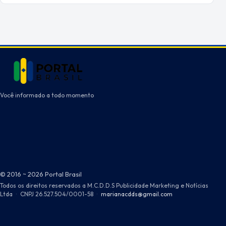
Você informado a todo momento
© 2016 ~ 2026 Portal Brasil
Todos os direitos reservados a M.C.D.D.S Publicidade Marketing e Notícias
Ltda
·
CNPJ 26.527.504/0001-58
·
marianacdds@gmail.com