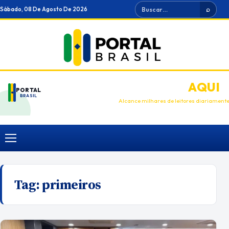
Ir
Buscar
Sábado, 08 De Agosto De 2026
⌕
para
o
conteúdo
ANUNCIE
AQUI
PORTAL
BRASIL
Alcance milhares de leitores diariament
Menu
Tag:
primeiros