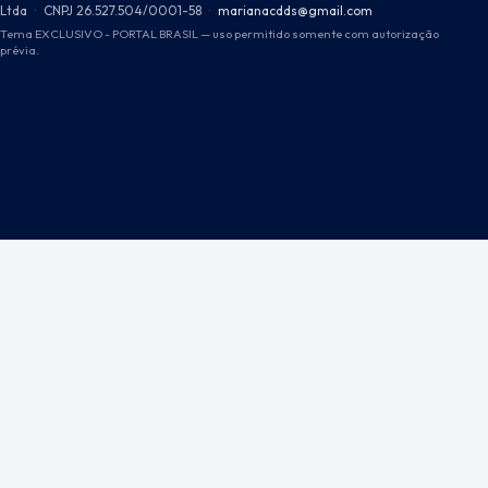
Ltda
·
CNPJ 26.527.504/0001-58
·
marianacdds@gmail.com
Tema EXCLUSIVO - PORTAL BRASIL — uso permitido somente com autorização
prévia.