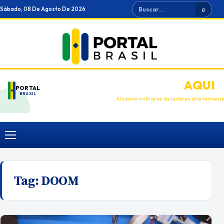
Ir
Buscar
Sábado, 08 De Agosto De 2026
⌕
para
o
conteúdo
ANUNCIE
AQUI
PORTAL
BRASIL
Alcance milhares de leitores diariament
Menu
Tag:
DOOM