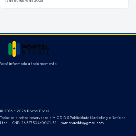
15 de outubro de 2025
Você informado a todo momento
© 2016 ~ 2026 Portal Brasil
Todos os direitos reservados a M.C.D.D.S Publicidade Marketing e Notícias
Ltda
·
CNPJ 26.527.504/0001-58
·
marianacdds@gmail.com