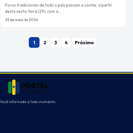
Povos tradicionais de todo o país passam a contar, a partir
desta sexta-feira (29), com a…
29 de maio de 2026
Paginação
1
2
3
4
Próximo
de
posts
Você informado a todo momento