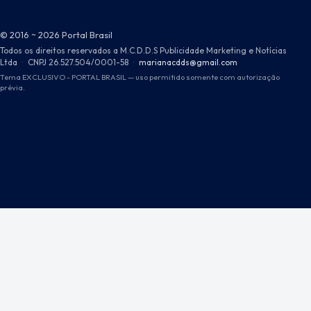
© 2016 ~ 2026 Portal Brasil
Todos os direitos reservados a M.C.D.D.S Publicidade Marketing e Notícias
Ltda
·
CNPJ 26.527.504/0001-58
·
marianacdds@gmail.com
Tema EXCLUSIVO - PORTAL BRASIL — uso permitido somente com autorização
prévia.