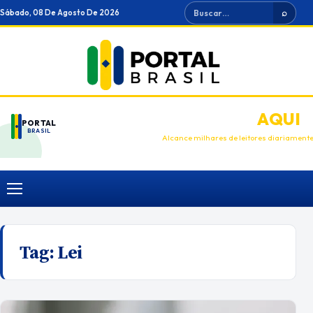
Ir
Buscar
Sábado, 08 De Agosto De 2026
⌕
para
o
conteúdo
ANUNCIE
AQUI
PORTAL
BRASIL
Alcance milhares de leitores diariament
Menu
Tag:
Lei