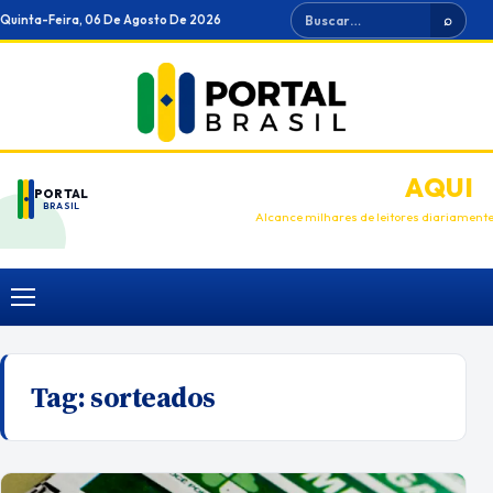
Ir
Buscar
Quinta-Feira, 06 De Agosto De 2026
⌕
para
o
conteúdo
ANUNCIE
AQUI
PORTAL
BRASIL
Alcance milhares de leitores diariament
Menu
Tag:
sorteados