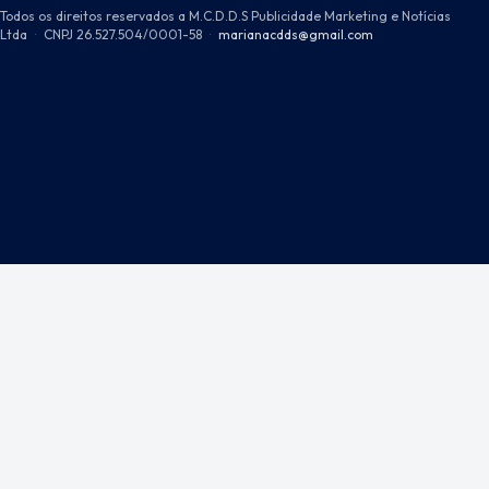
Todos os direitos reservados a M.C.D.D.S Publicidade Marketing e Notícias
Ltda
·
CNPJ 26.527.504/0001-58
·
marianacdds@gmail.com