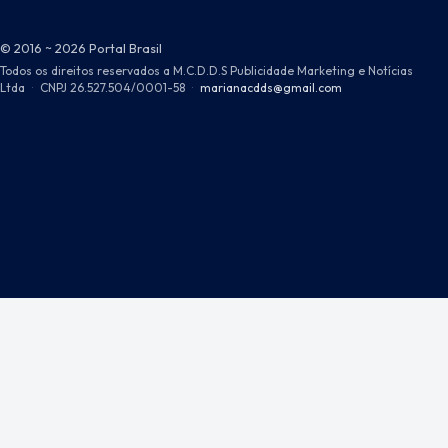
© 2016 ~ 2026 Portal Brasil
Todos os direitos reservados a M.C.D.D.S Publicidade Marketing e Notícias
Ltda
·
CNPJ 26.527.504/0001-58
·
marianacdds@gmail.com