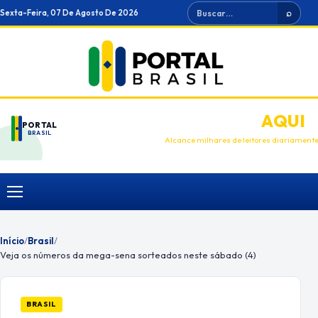
Ir
Buscar
Sexta-Feira, 07 De Agosto De 2026
⌕
para
o
conteúdo
ANUNCIE
AQUI
PORTAL
BRASIL
Alcance milhares de leitores diariament
Menu
Início
/
Brasil
/
Veja os números da mega-sena sorteados neste sábado (4)
BRASIL