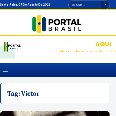
Ir
Buscar
Sexta-Feira, 07 De Agosto De 2026
⌕
para
o
conteúdo
ANUNCIE
AQUI
PORTAL
BRASIL
Alcance milhares de leitores diariament
Menu
Tag:
Víctor