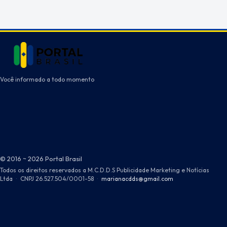
Você informado a todo momento
© 2016 ~ 2026 Portal Brasil
Todos os direitos reservados a M.C.D.D.S Publicidade Marketing e Notícias
Ltda
·
CNPJ 26.527.504/0001-58
·
marianacdds@gmail.com