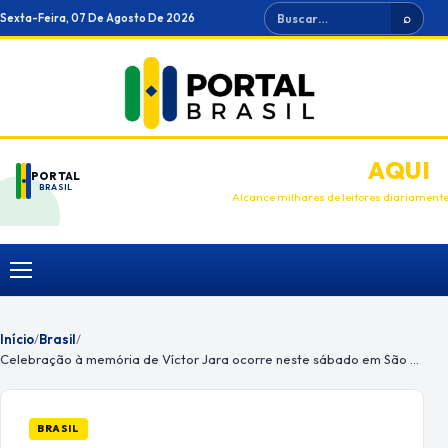
Ir
Buscar
Sexta-Feira, 07 De Agosto De 2026
⌕
para
o
conteúdo
ANUNCIE
AQUI
PORTAL
BRASIL
Alcance milhares de leitores diariament
Menu
Início
/
Brasil
/
Celebração à memória de Víctor Jara ocorre neste sábado em São Paulo
BRASIL