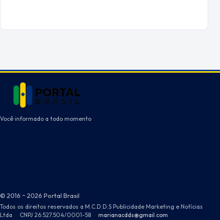
Você informado a todo momento
© 2016 ~ 2026 Portal Brasil
Todos os direitos reservados a M.C.D.D.S Publicidade Marketing e Notícias
Ltda
·
CNPJ 26.527.504/0001-58
·
marianacdds@gmail.com