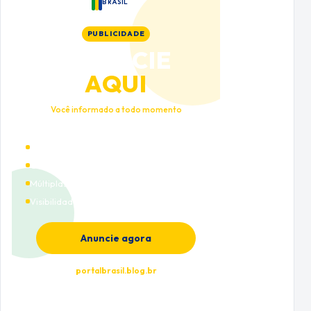
BRASIL
PUBLICIDADE
ANUNCIE
AQUI
Você informado a todo momento
Alto tráfego qualificado
Cobertura nacional
Múltiplas categorias
Visibilidade premium
Anuncie agora
portalbrasil.blog.br