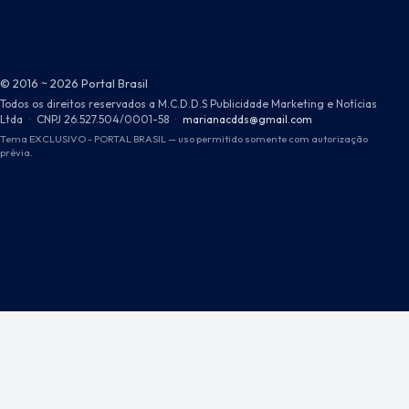
© 2016 ~ 2026 Portal Brasil
Todos os direitos reservados a M.C.D.D.S Publicidade Marketing e Notícias
Ltda
·
CNPJ 26.527.504/0001-58
·
marianacdds@gmail.com
Tema EXCLUSIVO - PORTAL BRASIL — uso permitido somente com autorização
prévia.