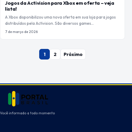
Jogos da Activision para Xbox em oferta – veja
lista!
A Xbox disponibilizou uma nova oferta em sua loja para jogos
distribuídos pela Activision. São diversos games…
7 de março de 2026
Paginação
1
2
Próximo
de
posts
Você informado a todo momento