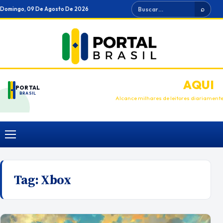
Ir
Buscar
Domingo, 09 De Agosto De 2026
⌕
para
o
conteúdo
ANUNCIE
AQUI
PORTAL
BRASIL
Alcance milhares de leitores diariament
Menu
Tag:
Xbox