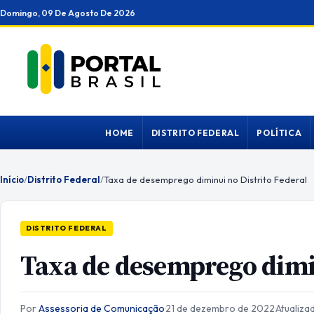
Ir
Domingo, 09 De Agosto De 2026
para
o
conteúdo
HOME
DISTRITO FEDERAL
POLÍTICA
Início
/
Distrito Federal
/
Taxa de desemprego diminui no Distrito Federal
DISTRITO FEDERAL
Taxa de desemprego dimin
Por
Assessoria de Comunicação
·
21 de dezembro de 2022
·
Atualiz