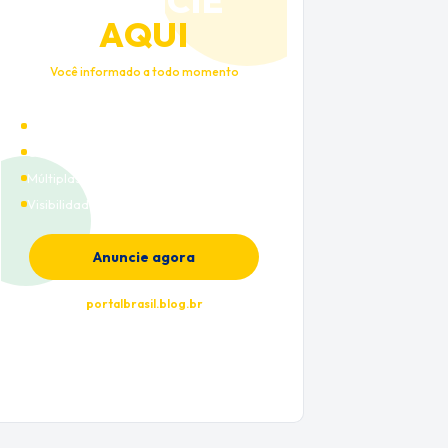
ANUNCIE
AQUI
Você informado a todo momento
Alto tráfego qualificado
Cobertura nacional
Múltiplas categorias
Visibilidade premium
Anuncie agora
portalbrasil.blog.br