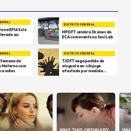
EDERAL
DISTRITO FEDERAL
a na EPIA Sul e
MPDFT celebra 36 anos do
 levado ao
ECA com evento no Sesi Lab
EDERAL
DISTRITO FEDERAL
 Semana do
TJDFT nega pedido de
o Materno com
aluguel a ex-cônjuge
 a mães
afastado por medida
protetiva