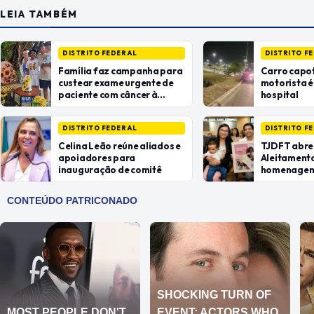
LEIA TAMBÉM
DISTRITO FEDERAL
DISTRITO F
Família faz campanha para
Carro capot
custear exame urgente de
motorista é
paciente com câncer à
hospital
espera de atendimento no
SUS
DISTRITO FEDERAL
DISTRITO F
Celina Leão reúne aliados e
TJDFT abre
apoiadores para
Aleitament
inauguração de comitê
homenagem