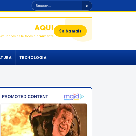
Buscar
⌕
ANUNCIE
AQUI
Saiba mais
 milhares de leitores diariamente
LTURA
TECNOLOGIA