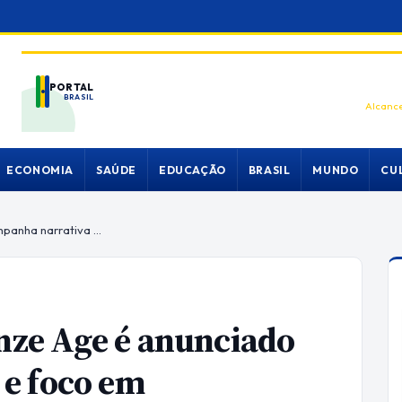
PORTAL
BRASIL
Alcance
ECONOMIA
SAÚDE
EDUCAÇÃO
BRASIL
MUNDO
CU
TFC2: Collapse of the Bronze Age é anunciado com campanha narrativa e foco em sobrevivência
onze Age é anunciado
e foco em