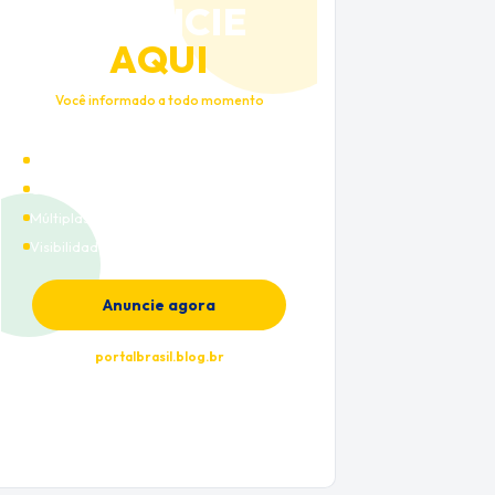
ANUNCIE
AQUI
Você informado a todo momento
Alto tráfego qualificado
Cobertura nacional
Múltiplas categorias
Visibilidade premium
Anuncie agora
portalbrasil.blog.br