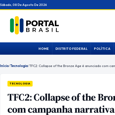
Ir
Sábado, 08 De Agosto De 2026
para
o
conteúdo
HOME
DISTRITO FEDERAL
POLÍTICA
Início
/
Tecnologia
/
TECNOLOGIA
TFC2: Collapse of the Br
com campanha narrativa 