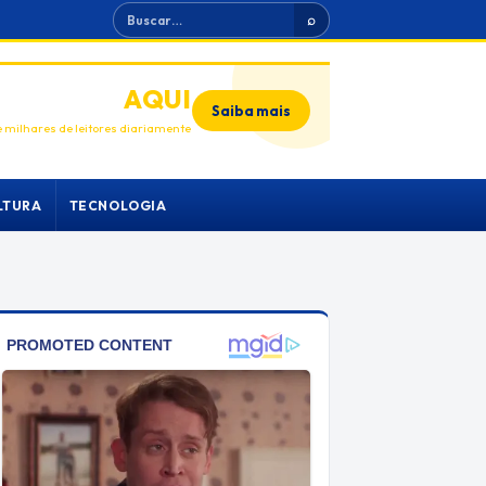
Buscar
⌕
ANUNCIE
AQUI
Saiba mais
 milhares de leitores diariamente
LTURA
TECNOLOGIA