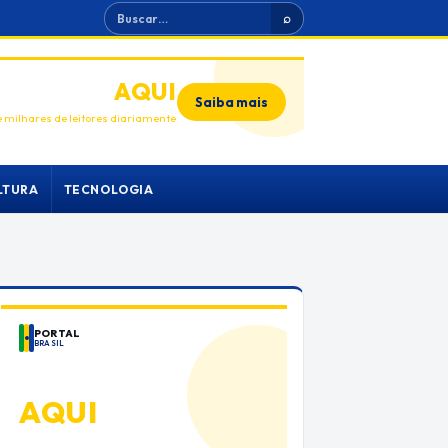
Buscar
⌕
ANUNCIE
AQUI
Saiba mais
 milhares de leitores diariamente
LTURA
TECNOLOGIA
PORTAL
BRASIL
ANUNCIE
AQUI
Espaço premium para sua marca