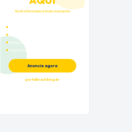
AQUI
Você informado a todo momento
Alto tráfego qualificado
Cobertura nacional
Múltiplas categorias
Visibilidade premium
Anuncie agora
portalbrasil.blog.br