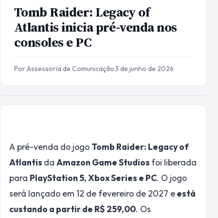
Tomb Raider: Legacy of
Atlantis inicia pré-venda nos
consoles e PC
Por Assessoria de Comunicação
·
3 de junho de 2026
A pré-venda do jogo
Tomb Raider: Legacy of
Atlantis
da
Amazon Game Studios
foi liberada
para
PlayStation 5, Xbox Series e PC
. O jogo
será lançado em 12 de fevereiro de 2027 e
está
custando a partir de R$ 259,00
. Os