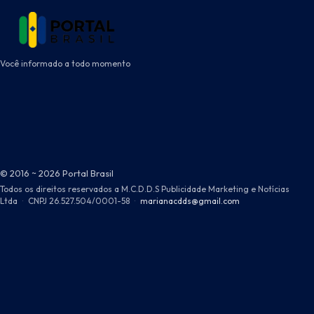
Você informado a todo momento
© 2016 ~ 2026 Portal Brasil
Todos os direitos reservados a M.C.D.D.S Publicidade Marketing e Notícias
Ltda
·
CNPJ 26.527.504/0001-58
·
marianacdds@gmail.com