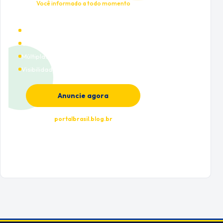
Você informado a todo momento
Alto tráfego qualificado
Cobertura nacional
Múltiplas categorias
Visibilidade premium
Anuncie agora
portalbrasil.blog.br