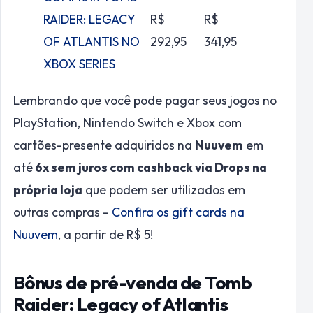
RAIDER: LEGACY
R$
R$
OF ATLANTIS NO
292,95
341,95
XBOX SERIES
Lembrando que você pode pagar seus jogos no
PlayStation, Nintendo Switch e Xbox com
cartões-presente adquiridos na
Nuuvem
em
até
6x sem juros com cashback via Drops na
própria loja
que podem ser utilizados em
outras compras –
Confira os gift cards na
Nuuvem
, a partir de R$ 5!
Bônus de pré-venda de Tomb
Raider: Legacy of Atlantis