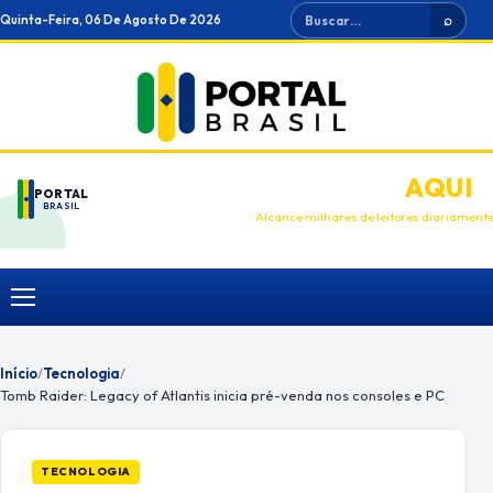
Ir
Buscar
Quinta-Feira, 06 De Agosto De 2026
⌕
para
o
conteúdo
ANUNCIE
AQUI
PORTAL
BRASIL
Alcance milhares de leitores diariament
Menu
Início
/
Tecnologia
/
Tomb Raider: Legacy of Atlantis inicia pré-venda nos consoles e PC
TECNOLOGIA