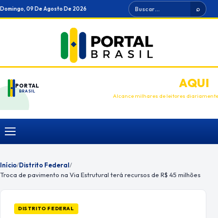
Ir
Buscar
Domingo, 09 De Agosto De 2026
⌕
para
o
conteúdo
ANUNCIE
AQUI
PORTAL
BRASIL
Alcance milhares de leitores diariament
Menu
Início
/
Distrito Federal
/
Troca de pavimento na Via Estrutural terá recursos de R$ 45 milhões
DISTRITO FEDERAL