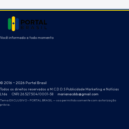
Você informado a todo momento
© 2016 ~ 2026 Portal Brasil
Todos os direitos reservados a M.C.D.D.S Publicidade Marketing e Notícias
Ltda
·
CNPJ 26.527.504/0001-58
·
marianacdds@gmail.com
Tema EXCLUSIVO - PORTAL BRASIL — uso permitido somente com autorização
prévia.