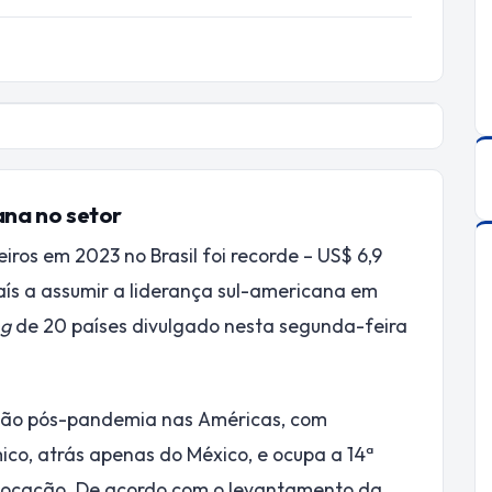
ana no setor
iros em 2023 no Brasil foi recorde – US$ 6,9
 país a assumir a liderança sul-americana em
ng
de 20 países divulgado nesta segunda-feira
ação pós-pandemia nas Américas, com
co, atrás apenas do México, e ocupa a 14ª
locação. De acordo com o levantamento da