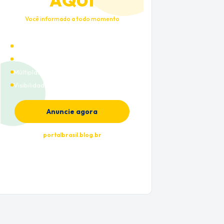
AQUI
Você informado a todo momento
Alto tráfego qualificado
Cobertura nacional
Múltiplas categorias
Visibilidade premium
Anuncie agora
portalbrasil.blog.br