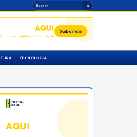
Buscar
⌕
ANUNCIE
AQUI
Saiba mais
 milhares de leitores diariamente
LTURA
TECNOLOGIA
PORTAL
BRASIL
ANUNCIE
AQUI
Espaço premium para sua marca