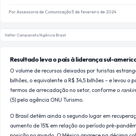
Por Assessoria de Comunicação
·
5 de fevereiro de 2024
Valter Campanato/Agência Brasil
Resultado leva o país à liderança sul-americ
O volume de recursos deixados por turistas estrange
bilhões, o equivalente a R$ 34,5 bilhões – e levou o
termos de arrecadação no setor, conforme o
ranki
(5) pela agência ONU Turismo.
O Brasil detém ainda o segundo lugar em recuper
aumento de 15% em relação ao período pré-pandêmi
posição no mundo. O México aparece na décima co