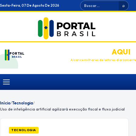
Ir
Buscar
Sexta-Feira, 07 De Agosto De 2026
⌕
para
o
conteúdo
ANUNCIE
AQUI
PORTAL
BRASIL
Alcance milhares de leitores diariament
Menu
Início
/
Tecnologia
/
Uso de inteligência artificial agilizará execução fiscal e fluxo judicial
TECNOLOGIA