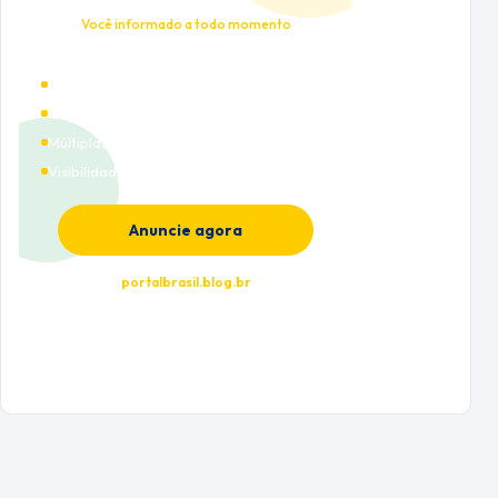
Você informado a todo momento
Alto tráfego qualificado
Cobertura nacional
Múltiplas categorias
Visibilidade premium
Anuncie agora
portalbrasil.blog.br