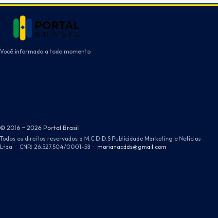
Você informado a todo momento
© 2016 ~ 2026 Portal Brasil
Todos os direitos reservados a M.C.D.D.S Publicidade Marketing e Notícias
Ltda
·
CNPJ 26.527.504/0001-58
·
marianacdds@gmail.com