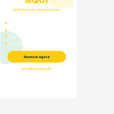
AQUI
Você informado a todo momento
Alto tráfego qualificado
Cobertura nacional
Múltiplas categorias
Visibilidade premium
Anuncie agora
portalbrasil.blog.br