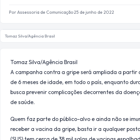
Por Assessoria de Comunicação
·
25 de junho de 2022
Tomaz Silva/Agência Brasil
Tomaz Silva/Agência Brasil
A campanha contra a gripe será ampliada a partir 
de 6 meses de idade, em todo o país, enquanto dur
busca prevenir complicações decorrentes da doença 
de saúde.
Quem faz parte do público-alvo e ainda não se imu
receber a vacina da gripe, basta ir a qualquer pos
(SUS) tem cerca de 38 mil salas de vacinas espalhad