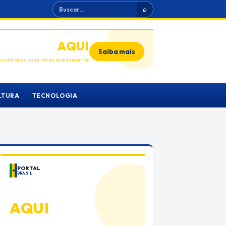
Buscar
⌕
ANUNCIE
AQUI
Saiba mais
 milhares de leitores diariamente
LTURA
TECNOLOGIA
PORTAL
BRASIL
ANUNCIE
AQUI
Espaço premium para sua marca