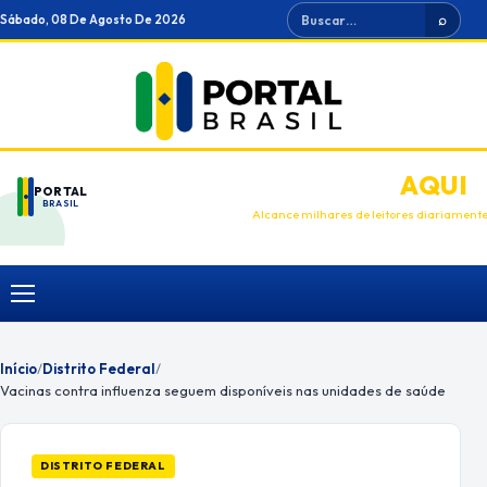
Ir
Buscar
Sábado, 08 De Agosto De 2026
⌕
para
o
conteúdo
ANUNCIE
AQUI
PORTAL
BRASIL
Alcance milhares de leitores diariament
Menu
Início
/
Distrito Federal
/
Vacinas contra influenza seguem disponíveis nas unidades de saúde
DISTRITO FEDERAL