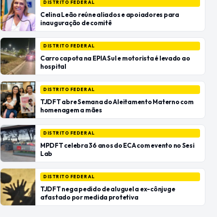
DISTRITO FEDERAL
Celina Leão reúne aliados e apoiadores para
inauguração de comitê
DISTRITO FEDERAL
Carro capota na EPIA Sul e motorista é levado ao
hospital
DISTRITO FEDERAL
TJDFT abre Semana do Aleitamento Materno com
homenagem a mães
DISTRITO FEDERAL
MPDFT celebra 36 anos do ECA com evento no Sesi
Lab
DISTRITO FEDERAL
TJDFT nega pedido de aluguel a ex-cônjuge
afastado por medida protetiva