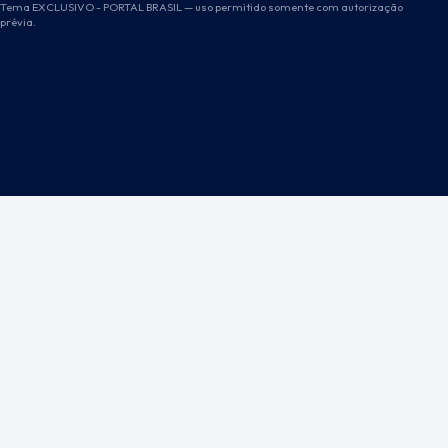
Tema EXCLUSIVO - PORTAL BRASIL — uso permitido somente com autorização
prévia.