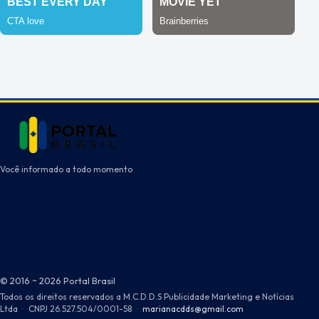
Você informado a todo momento
© 2016 ~ 2026 Portal Brasil
Todos os direitos reservados a M.C.D.D.S Publicidade Marketing e Notícias
Ltda
·
CNPJ 26.527.504/0001-58
·
marianacdds@gmail.com