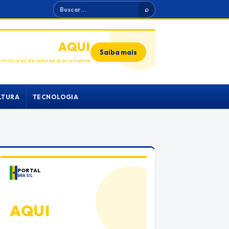
Buscar
⌕
ANUNCIE
AQUI
Saiba mais
 milhares de leitores diariamente
LTURA
TECNOLOGIA
PORTAL
BRASIL
ANUNCIE
AQUI
Espaço premium para sua marca