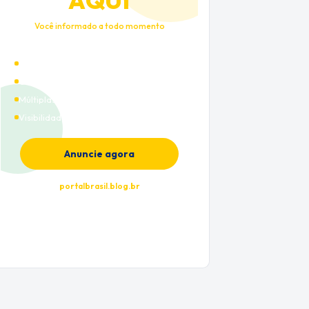
AQUI
Você informado a todo momento
Alto tráfego qualificado
Cobertura nacional
Múltiplas categorias
Visibilidade premium
Anuncie agora
portalbrasil.blog.br