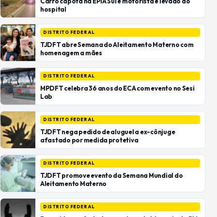
Carro capota na EPIA Sul e motorista é levado ao
hospital
DISTRITO FEDERAL
TJDFT abre Semana do Aleitamento Materno com
homenagem a mães
DISTRITO FEDERAL
MPDFT celebra 36 anos do ECA com evento no Sesi
Lab
DISTRITO FEDERAL
TJDFT nega pedido de aluguel a ex-cônjuge
afastado por medida protetiva
DISTRITO FEDERAL
TJDFT promove evento da Semana Mundial do
Aleitamento Materno
DISTRITO FEDERAL