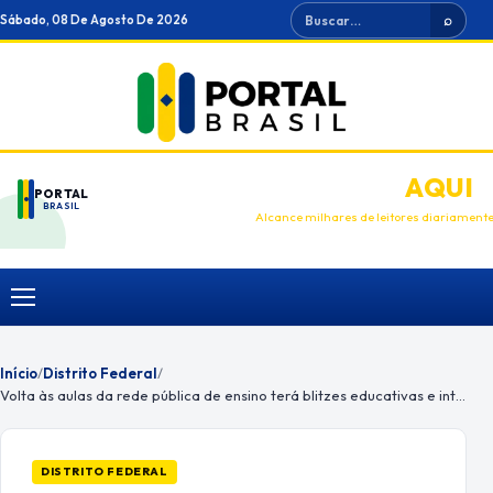
Ir
Buscar
Sábado, 08 De Agosto De 2026
⌕
para
o
conteúdo
ANUNCIE
AQUI
PORTAL
BRASIL
Alcance milhares de leitores diariament
Menu
Início
/
Distrito Federal
/
Volta às aulas da rede pública de ensino terá blitzes educativas e intensificação do policiamento
DISTRITO FEDERAL