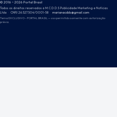
© 2016 ~ 2026 Portal Brasil
Todos os direitos reservados a M.C.D.D.S Publicidade Marketing e Notícias
Ltda
·
CNPJ 26.527.504/0001-58
·
marianacdds@gmail.com
Tema EXCLUSIVO - PORTAL BRASIL — uso permitido somente com autorização
prévia.