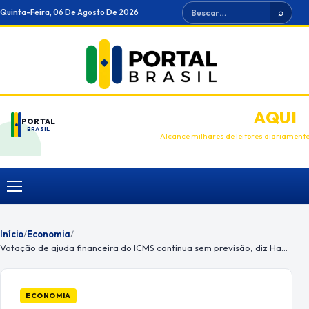
Ir
Buscar
Quinta-Feira, 06 De Agosto De 2026
⌕
para
o
conteúdo
ANUNCIE
AQUI
PORTAL
BRASIL
Alcance milhares de leitores diariament
Menu
Início
/
Economia
/
Votação de ajuda financeira do ICMS continua sem previsão, diz Haddad
ECONOMIA