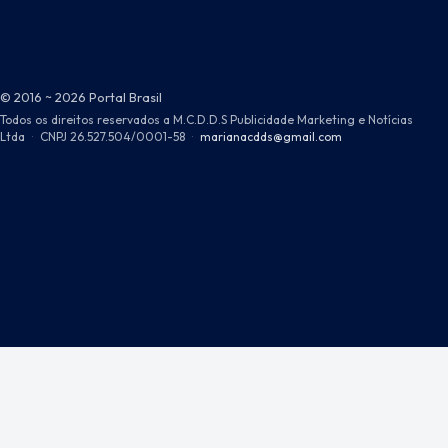
© 2016 ~ 2026 Portal Brasil
Todos os direitos reservados a M.C.D.D.S Publicidade Marketing e Notícias
Ltda
·
CNPJ 26.527.504/0001-58
·
marianacdds@gmail.com