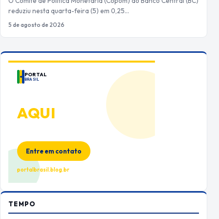
O Comitê de Política Monetária (Copom) do Banco Central (BC)
reduziu nesta quarta-feira (5) em 0,25…
5 de agosto de 2026
PORTAL
BRASIL
ANUNCIE
AQUI
Espaço premium para sua marca
no Portal Brasil
Entre em contato
portalbrasil.blog.br
TEMPO