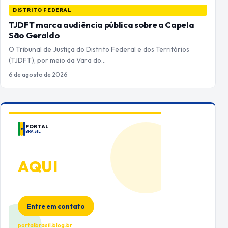
DISTRITO FEDERAL
TJDFT marca audiência pública sobre a Capela
São Geraldo
O Tribunal de Justiça do Distrito Federal e dos Territórios
(TJDFT), por meio da Vara do…
6 de agosto de 2026
PORTAL
BRASIL
ANUNCIE
AQUI
Espaço premium para sua marca
no Portal Brasil
Entre em contato
portalbrasil.blog.br