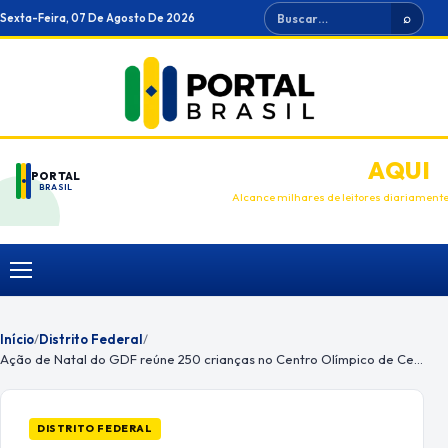
Ir
Buscar
Sexta-Feira, 07 De Agosto De 2026
⌕
para
o
conteúdo
ANUNCIE
AQUI
PORTAL
BRASIL
Alcance milhares de leitores diariament
Menu
Início
/
Distrito Federal
/
Ação de Natal do GDF reúne 250 crianças no Centro Olímpico de Ceilândia
DISTRITO FEDERAL