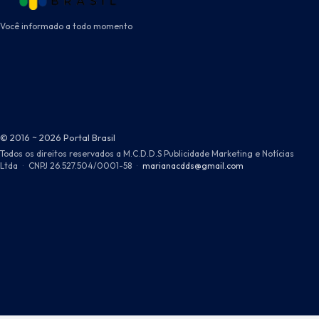
Você informado a todo momento
© 2016 ~ 2026 Portal Brasil
Todos os direitos reservados a M.C.D.D.S Publicidade Marketing e Notícias
Ltda
·
CNPJ 26.527.504/0001-58
·
marianacdds@gmail.com