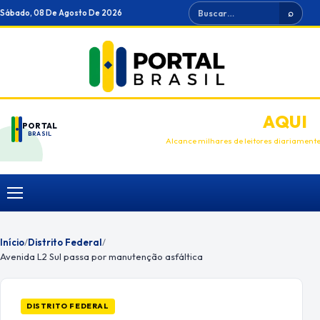
Ir
Buscar
Sábado, 08 De Agosto De 2026
⌕
para
o
conteúdo
ANUNCIE
AQUI
PORTAL
BRASIL
Alcance milhares de leitores diariament
Menu
Início
/
Distrito Federal
/
Avenida L2 Sul passa por manutenção asfáltica
DISTRITO FEDERAL