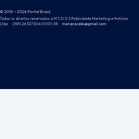
© 2016 ~ 2026 Portal Brasil
Todos os direitos reservados a M.C.D.D.S Publicidade Marketing e Notícias
Ltda
·
CNPJ 26.527.504/0001-58
·
marianacdds@gmail.com