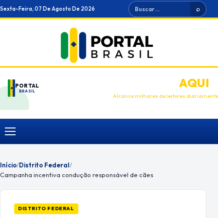
Ir
Buscar
Sexta-Feira, 07 De Agosto De 2026
⌕
para
o
conteúdo
ANUNCIE
AQUI
PORTAL
BRASIL
Alcance milhares de leitores diariament
Menu
Início
/
Distrito Federal
/
Campanha incentiva condução responsável de cães
DISTRITO FEDERAL