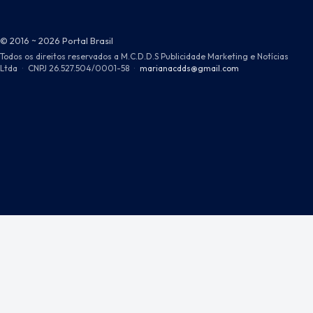
© 2016 ~ 2026 Portal Brasil
Todos os direitos reservados a M.C.D.D.S Publicidade Marketing e Notícias
Ltda
·
CNPJ 26.527.504/0001-58
·
marianacdds@gmail.com