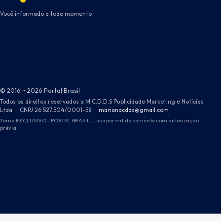
Você informado a todo momento
© 2016 ~ 2026 Portal Brasil
Todos os direitos reservados a M.C.D.D.S Publicidade Marketing e Notícias
Ltda
·
CNPJ 26.527.504/0001-58
·
marianacdds@gmail.com
Tema EXCLUSIVO - PORTAL BRASIL — uso permitido somente com autorização
prévia.