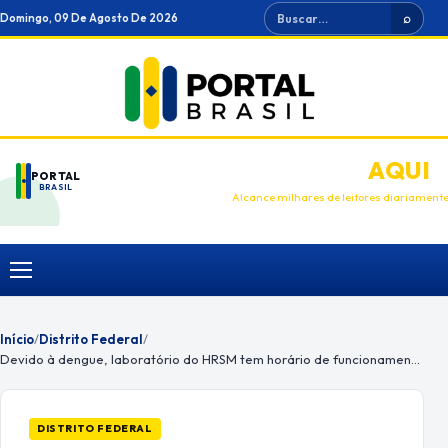
Ir
Buscar
Domingo, 09 De Agosto De 2026
⌕
para
o
conteúdo
ANUNCIE
AQUI
PORTAL
BRASIL
Alcance milhares de leitores diariament
Menu
Início
/
Distrito Federal
/
Devido à dengue, laboratório do HRSM tem horário de funcionamento ampliado
DISTRITO FEDERAL