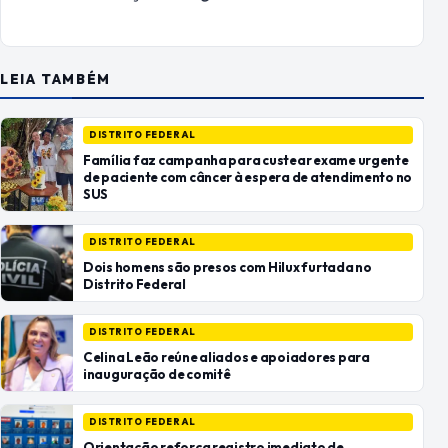
LEIA TAMBÉM
DISTRITO FEDERAL
Família faz campanha para custear exame urgente
de paciente com câncer à espera de atendimento no
SUS
DISTRITO FEDERAL
Dois homens são presos com Hilux furtada no
Distrito Federal
DISTRITO FEDERAL
Celina Leão reúne aliados e apoiadores para
inauguração de comitê
DISTRITO FEDERAL
Orientação reforça registro imediato de