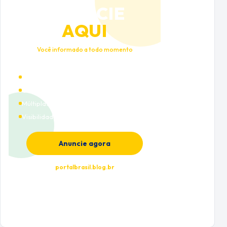
ANUNCIE
AQUI
Você informado a todo momento
Alto tráfego qualificado
Cobertura nacional
Múltiplas categorias
Visibilidade premium
Anuncie agora
portalbrasil.blog.br