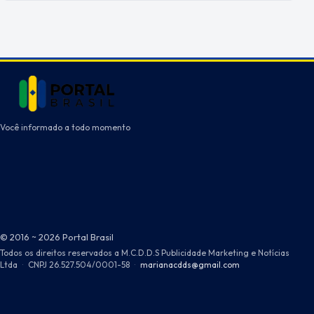
Você informado a todo momento
© 2016 ~ 2026 Portal Brasil
Todos os direitos reservados a M.C.D.D.S Publicidade Marketing e Notícias
Ltda
·
CNPJ 26.527.504/0001-58
·
marianacdds@gmail.com