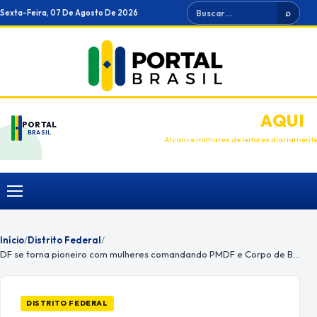
Ir
Buscar
Sexta-Feira, 07 De Agosto De 2026
⌕
para
o
conteúdo
ANUNCIE
AQUI
PORTAL
BRASIL
Alcance milhares de leitores diariament
Menu
Início
/
Distrito Federal
/
DF se torna pioneiro com mulheres comandando PMDF e Corpo de Bombeiros
DISTRITO FEDERAL