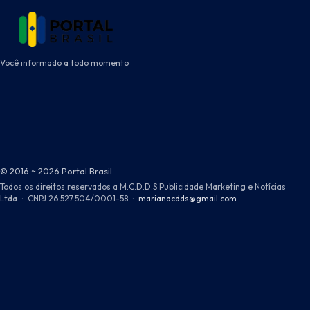
Você informado a todo momento
© 2016 ~ 2026 Portal Brasil
Todos os direitos reservados a M.C.D.D.S Publicidade Marketing e Notícias
Ltda
·
CNPJ 26.527.504/0001-58
·
marianacdds@gmail.com