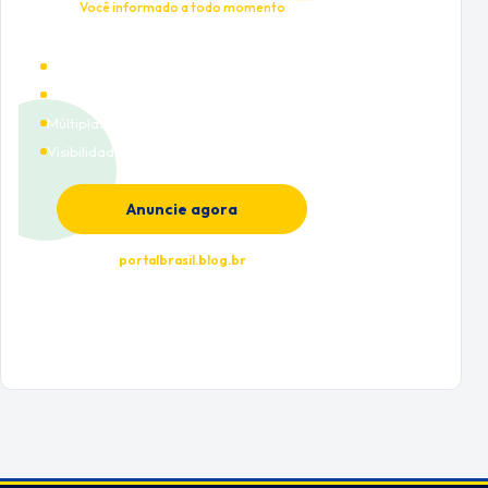
Você informado a todo momento
Alto tráfego qualificado
Cobertura nacional
Múltiplas categorias
Visibilidade premium
Anuncie agora
portalbrasil.blog.br