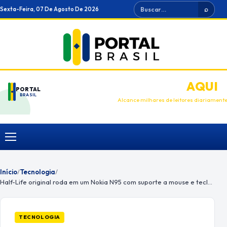
Ir
Buscar
Sexta-Feira, 07 De Agosto De 2026
⌕
para
o
conteúdo
ANUNCIE
AQUI
PORTAL
BRASIL
Alcance milhares de leitores diariament
Menu
Início
/
Tecnologia
/
Half-Life original roda em um Nokia N95 com suporte a mouse e teclado
TECNOLOGIA