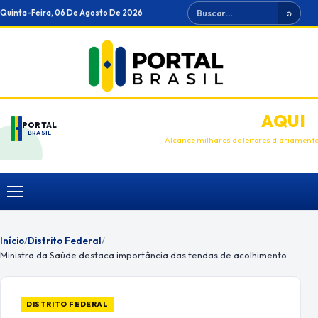
Ir
Buscar
Quinta-Feira, 06 De Agosto De 2026
⌕
para
o
conteúdo
ANUNCIE
AQUI
PORTAL
BRASIL
Alcance milhares de leitores diariament
Menu
Início
/
Distrito Federal
/
Ministra da Saúde destaca importância das tendas de acolhimento
DISTRITO FEDERAL