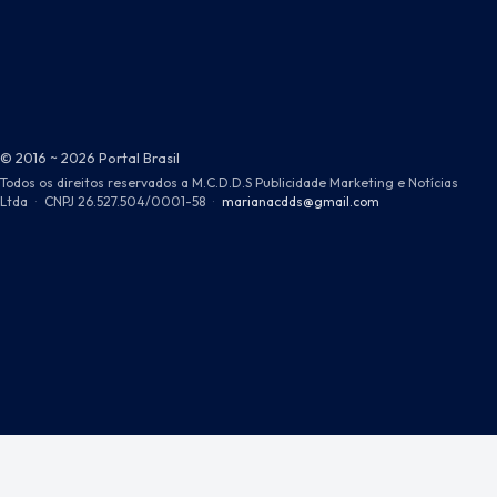
© 2016 ~ 2026 Portal Brasil
Todos os direitos reservados a M.C.D.D.S Publicidade Marketing e Notícias
Ltda
·
CNPJ 26.527.504/0001-58
·
marianacdds@gmail.com