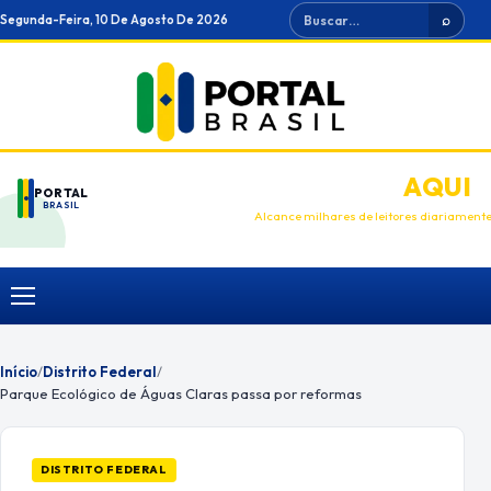
Ir
Buscar
Segunda-Feira, 10 De Agosto De 2026
⌕
para
o
conteúdo
ANUNCIE
AQUI
PORTAL
BRASIL
Alcance milhares de leitores diariament
Menu
Início
/
Distrito Federal
/
Parque Ecológico de Águas Claras passa por reformas
DISTRITO FEDERAL