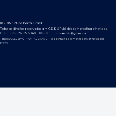
© 2016 ~ 2026 Portal Brasil
Todos os direitos reservados a M.C.D.D.S Publicidade Marketing e Notícias
Ltda
·
CNPJ 26.527.504/0001-58
·
marianacdds@gmail.com
Tema EXCLUSIVO - PORTAL BRASIL — uso permitido somente com autorização
prévia.