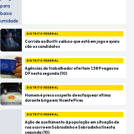
DISTRITO FEDERAL
Corrida ao Buriti: saiba o que está em jogo e quais
são os candidatos
DISTRITO FEDERAL
Agências do trabalhador ofertam 1.589 vagas no
DF nesta segunda (10)
DISTRITO FEDERAL
Homem é preso suspeito de esfaquear vítima
durante briga em Vicente Pires
DISTRITO FEDERAL
Ação de acolhimento à população em situação de
rua ocorre em Sobradinho e Sobradinho II nesta
segunda (10)