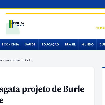
PORTAL
BRASIL
Alcance
ECONOMIA
SAÚDE
EDUCAÇÃO
BRASIL
MUNDO
CU
Plantio de 3 mil mudas resgata projeto de Burle Marx no Parque da Cidade
sgata projeto de Burle
e