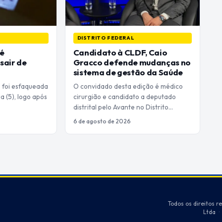
DISTRITO FEDERAL
 é
Candidato à CLDF, Caio
sair de
Gracco defende mudanças no
sistema de gestão da Saúde
s foi esfaqueada
O convidado desta edição é médico
a (5), logo após
cirurgião e candidato a deputado
distrital pelo Avante no Distrito…
6 de agosto de 2026
Todos os direitos r
Ltda
·