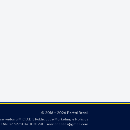
© 2016 ~ 2026 Portal Brasil
eservados a M.C.D.D.S Publicidade Marketing e Notícias
CNPJ 26.527.504/0001-58
·
marianacdds@gmail.com