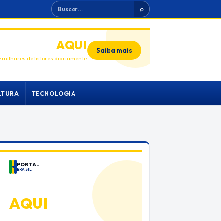
Buscar
⌕
ANUNCIE
AQUI
Saiba mais
 milhares de leitores diariamente
LTURA
TECNOLOGIA
PORTAL
BRASIL
ANUNCIE
AQUI
Espaço premium para sua marca