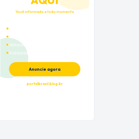
AQUI
Você informado a todo momento
Alto tráfego qualificado
Cobertura nacional
Múltiplas categorias
Visibilidade premium
Anuncie agora
portalbrasil.blog.br