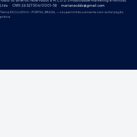
Todos os direitos reservados a M.C.D.D.S Publicidade Marketing e Notícias
Ltda
·
CNPJ 26.527.504/0001-58
·
marianacdds@gmail.com
Tema EXCLUSIVO - PORTAL BRASIL — uso permitido somente com autorização
prévia.