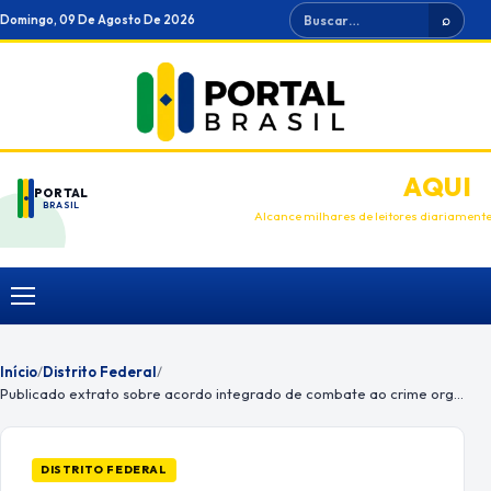
Ir
Buscar
Domingo, 09 De Agosto De 2026
⌕
para
o
conteúdo
ANUNCIE
AQUI
PORTAL
BRASIL
Alcance milhares de leitores diariament
Menu
Início
/
Distrito Federal
/
Publicado extrato sobre acordo integrado de combate ao crime organizado
DISTRITO FEDERAL