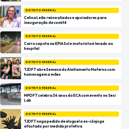
DISTRITO FEDERAL
Celina Leão reúne aliados e apoiadores para
inauguração de comitê
DISTRITO FEDERAL
Carro capota na EPIA Sul e motorista é levado ao
hospital
DISTRITO FEDERAL
TJDFT abre Semana do Aleitamento Materno com
homenagem a mães
DISTRITO FEDERAL
MPDFT celebra 36 anos do ECA com evento no Sesi
Lab
DISTRITO FEDERAL
TJDFT nega pedido de aluguel a ex-cônjuge
afastado por medida protetiva