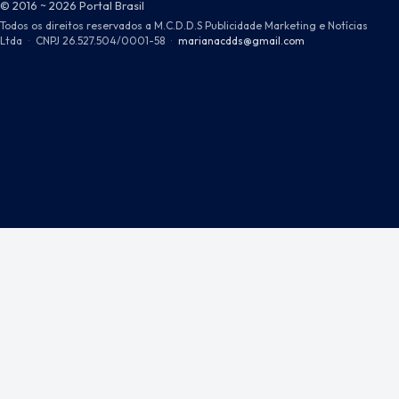
© 2016 ~ 2026 Portal Brasil
Todos os direitos reservados a M.C.D.D.S Publicidade Marketing e Notícias
Ltda
·
CNPJ 26.527.504/0001-58
·
marianacdds@gmail.com