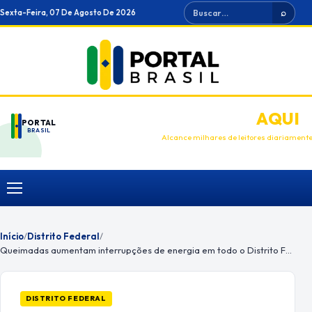
Ir
Buscar
Sexta-Feira, 07 De Agosto De 2026
⌕
para
o
conteúdo
ANUNCIE
AQUI
PORTAL
BRASIL
Alcance milhares de leitores diariament
Menu
Início
/
Distrito Federal
/
Queimadas aumentam interrupções de energia em todo o Distrito Federal
DISTRITO FEDERAL